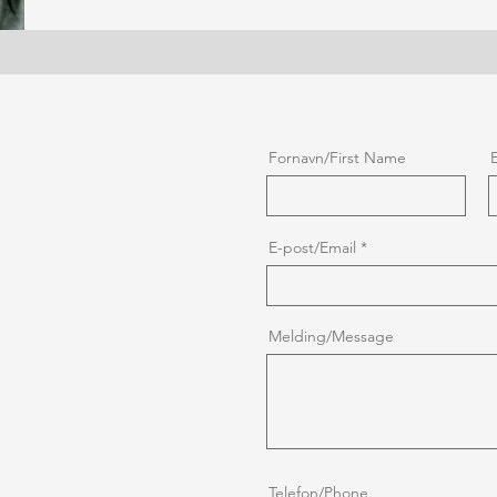
Fornavn/First Name
E-post/Email
Melding/Message
Telefon/Phone