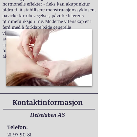
hormonelle effekter - f.eks kan akupunktur
bidra til å stabilisere menstruasjonssyklusen,
påvirke tarmbevegelser, påvirke blærens
tømmefunksjon mv. Moderne vitenskap er i
ferd med å forklare både generelle
virkningsmekanismer og spesifikke effekter
av akupunktur. Fortsatt gjenstår det en del
spørsmål som står ubesvart, men videre
forskning vil nok bidra til å forklare flere av
akupunkturens gunstige effekter.
Kontaktinformasjon
Helselaben AS
Telefon:
21 97 90 81