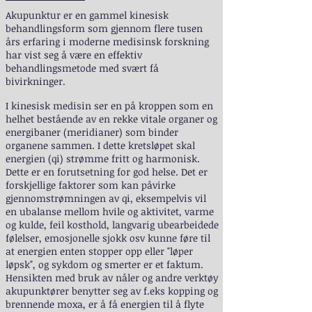
Akupunktur er en gammel kinesisk
behandlingsform som gjennom flere tusen
års erfaring i moderne medisinsk forskning
har vist seg å være en effektiv
behandlingsmetode med svært få
bivirkninger.
I kinesisk medisin ser en på kroppen som en
helhet bestående av en rekke vitale organer og
energibaner (meridianer) som binder
organene sammen. I dette kretsløpet skal
energien (qi) strømme fritt og harmonisk.
Dette er en forutsetning for god helse. Det er
forskjellige faktorer som kan påvirke
gjennomstrømningen av qi, eksempelvis vil
en ubalanse mellom hvile og aktivitet, varme
og kulde, feil kosthold, langvarig ubearbeidede
følelser, emosjonelle sjokk osv kunne føre til
at energien enten stopper opp eller "løper
løpsk", og sykdom og smerter er et faktum.
Hensikten med bruk av nåler og andre verktøy
akupunktører benytter seg av f.eks kopping og
brennende moxa, er å få energien til å flyte