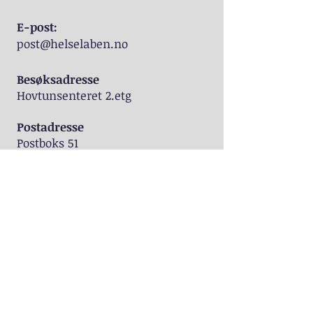
E-post:
post@helselaben.no
Besøksadresse
Hovtunsenteret 2.etg
Postadresse
Postboks 51
3561 Hemsedal