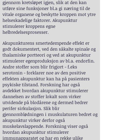
gjennom kretsløpet igjen, slik at den kan
utføre sine funksjoner bl.a gi næring til de
vitale organene og beskytte kroppen mot ytre
helseskadelige faktorer. Akupunktur
stimulerer kroppens egne
helbredelsesprosesser.
Akupunkturens smertedempende effekt er
godt dokumentert, ved den såkalte spinale og
thalamiske portteori og ved at akupunktur
stimulerer egenproduksjon av bl.a. endorfin.
Andre stoffer som blir frigjort - f.eks
serotonin - forklarer noe av den positive
effekten akupunktur kan ha på pasienters
psykiske tilstand. Forskning har også
avdekket hvordan akupunktur stimulerer
dannelsen av stoffer lokalt som virker
utvidende på blodårene og dermed bedrer
perifer sirkulasjon. Slik blir
gjennomblødningen i muskulaturen bedret og
akupunktur virker derfor også
muskelavslappende. Forskning viser også
hvordan akupunktur stimulerer
immunapparatet og har en rekke ulike