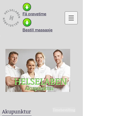
Få prøvetime
Bestill massasje
HELSELABEN
Akupunktur
Timebestilling
Akupunktur